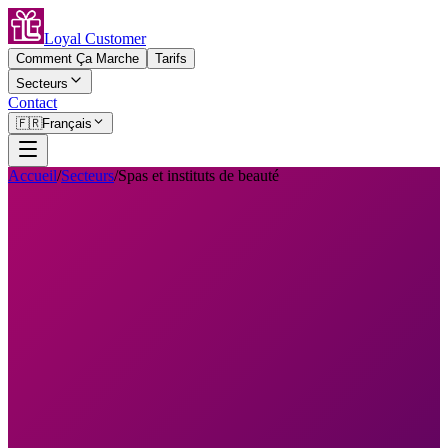
Loyal Customer
Comment Ça Marche
Tarifs
Secteurs
Contact
🇫🇷
Français
Accueil
/
Secteurs
/
Spas et instituts de beauté