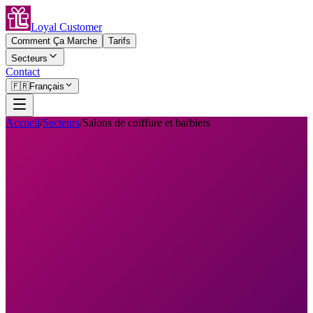
Loyal Customer
Comment Ça Marche
Tarifs
Secteurs
Contact
🇫🇷
Français
Accueil
/
Secteurs
/
Salons de coiffure et barbiers