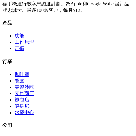
從手機運行數字忠誠度計劃。為Apple和Google Wallet設計品
牌忠誠卡。最多100名客户，每月$12。
產品
功能
工作原理
定價
行業
咖啡廳
餐廳
美髮沙龍
零售商店
麵包店
健身房
水療中心
公司