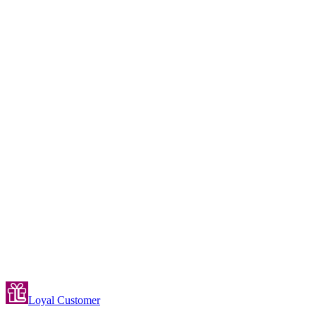
午餐和晚餐可以設定不同的積分值嗎？
員工如何在結帳時新增積分？
我可以把免費甜點設為忠誠度獎勵嗎？
如果我有多個餐廳分店怎麼辦？
Loyal Customer