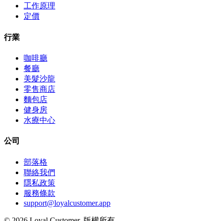
工作原理
定價
行業
咖啡廳
餐廳
美髮沙龍
零售商店
麵包店
健身房
水療中心
公司
部落格
聯絡我們
隱私政策
服務條款
support@loyalcustomer.app
©
2026
Loyal Customer
.
版權所有。