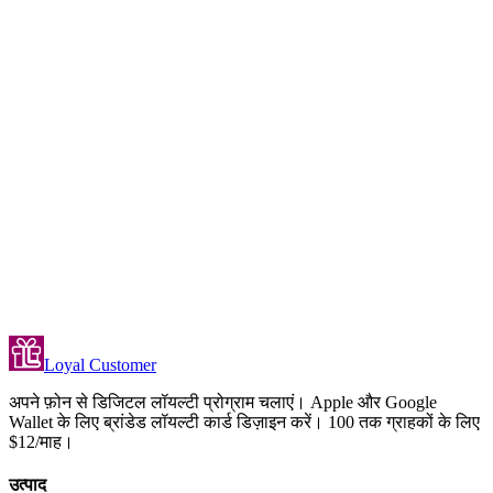
मैं किस तरह के रिवॉर्ड्स दे सकता/सकती हूँ?
मैं handmade items बेचता/बेचती हूँ — क्या यह मेरे लिए सही है?
Loyal Customer
अपने फ़ोन से डिजिटल लॉयल्टी प्रोग्राम चलाएं। Apple और Google
Wallet के लिए ब्रांडेड लॉयल्टी कार्ड डिज़ाइन करें। 100 तक ग्राहकों के लिए
$12/माह।
उत्पाद