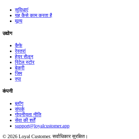
सुविधाएं
यह कैसे काम करता है
मूल्य
उद्योग
कैफे
रेस्तरां
हेयर सैलून
रिटेल स्टोर
बेकरी
जिम
स्पा
कंपनी
ब्लॉग
संपर्क
गोपनीयता नीति
सेवा की शर्तें
support@loyalcustomer.app
©
2026
Loyal Customer
.
सर्वाधिकार सुरक्षित।