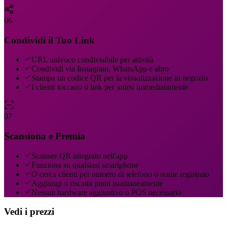
06
Condividi il Tuo Link
URL univoco condivisibile per attività
Condividi via Instagram, WhatsApp e altro
Stampa un codice QR per la visualizzazione in negozio
I clienti toccano il link per unirsi immediatamente
07
Scansiona e Premia
Scanner QR integrato nell'app
Funziona su qualsiasi smartphone
O cerca clienti per numero di telefono o nome registrato
Aggiungi o riscatta punti istantaneamente
Nessun hardware aggiuntivo o POS necessario
Vedi i prezzi