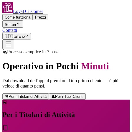
Loyal Customer
Come funziona
Prezzi
Settori
Contatti
🇮🇹
Italiano
🚀
Processo semplice in 7 passi
Operativo in Pochi
Minuti
Dal download dell'app al premiare il tuo primo cliente — è più
veloce di quanto pensi.
🏪
Per i Titolari di Attività
👤
Per i Tuoi Clienti
🏪
Per i Titolari di Attività